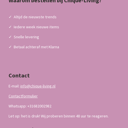
Waarom bestellen bij Chique-Living?
✓
Altijd de nieuwste trends
✓
Iedere week nieuwe items
✓
Snelle levering
✓
Betaal achteraf met Klarna
Contact
E-mail:
info@chique-living.nl
Contactformulier
Whatsapp: +31682002982
Let op: het is druk! Wij proberen binnen 48 uur te reageren.