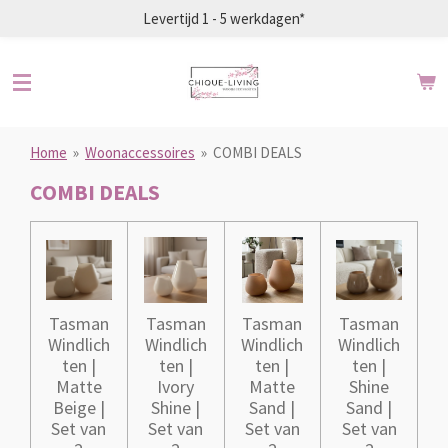
Levertijd 1 - 5 werkdagen*
Ga
direct
naar
de
hoofdinhoud
Home
»
Woonaccessoires
»
COMBI DEALS
COMBI DEALS
Tasman
Tasman
Tasman
Tasman
Windlich
Windlich
Windlich
Windlich
ten |
ten |
ten |
ten |
Matte
Ivory
Matte
Shine
Beige |
Shine |
Sand |
Sand |
Set van
Set van
Set van
Set van