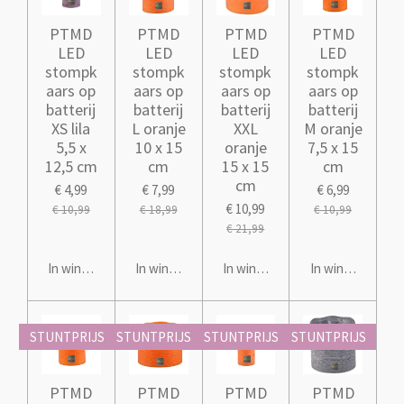
PTMD
PTMD
PTMD
PTMD
LED
LED
LED
LED
stompk
stompk
stompk
stompk
aars op
aars op
aars op
aars op
batterij
batterij
batterij
batterij
XS lila
L oranje
XXL
M oranje
5,5 x
10 x 15
oranje
7,5 x 15
12,5 cm
cm
15 x 15
cm
cm
€ 4,99
€ 7,99
€ 6,99
€ 10,99
€ 10,99
€ 18,99
€ 10,99
€ 21,99
In winkelwagen
In winkelwagen
In winkelwagen
In winkelwagen
STUNTPRIJS
STUNTPRIJS
STUNTPRIJS
STUNTPRIJS
PTMD
PTMD
PTMD
PTMD