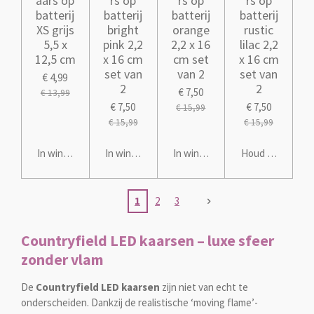
aars op
rs op
rs op
rs op
batterij
batterij
batterij
batterij
XS grijs
bright
orange
rustic
5,5 x
pink 2,2
2,2 x 16
lilac 2,2
12,5 cm
x 16 cm
cm set
x 16 cm
set van
van 2
set van
€ 4,99
2
2
€ 7,50
€ 13,99
€ 7,50
€ 7,50
€ 15,99
€ 15,99
€ 15,99
In winkelwagen
In winkelwagen
In winkelwagen
Houd mij op de 
1
2
3
Countryfield LED kaarsen – luxe sfeer
zonder vlam
De
Countryfield LED kaarsen
zijn niet van echt te
onderscheiden. Dankzij de realistische ‘moving flame’-