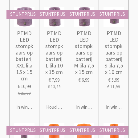
STUNTPRIJS
STUNTPRIJS
STUNTPRIJS
STUNTPRIJS
PTMD
PTMD
PTMD
PTMD
LED
LED
LED
LED
stompk
stompk
stompk
stompk
aars op
aars op
aars op
aars op
batterij
batterij
batterij
batterij
XXL lila
L lila 10
M lila 7,5
S lila 7,5
15 x 15
x 15 cm
x 15 cm
x 10 cm
cm
€ 7,99
€ 6,99
€ 5,99
€ 10,99
€ 13,99
€ 11,99
€ 21,99
In winkelwagen
Houd mij op de hoogte
In winkelwagen
In winkelwagen
STUNTPRIJS
STUNTPRIJS
STUNTPRIJS
STUNTPRIJS