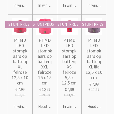
In winkelwagen
In winkelwagen
In winkelwagen
In winkelwagen
STUNTPRIJS
STUNTPRIJS
STUNTPRIJS
STUNTPRIJS
PTMD
PTMD
PTMD
PTMD
LED
LED
LED
LED
stompk
stompk
stompk
stompk
aars op
aars op
aars op
aars op
batterij
batterij
batterij
batterij
XL
XXL
XS
XL lila
felroze
felroze
felroze
12,5 x 10
12,5 x 10
15 x 15
5,5 x
cm
cm
cm
12,5 cm
€ 7,99
€ 7,99
€ 10,99
€ 4,99
€ 17,99
€ 17,99
€ 21,99
€ 13,99
In winkelwagen
Houd mij op de hoogte
In winkelwagen
Houd mij op de 