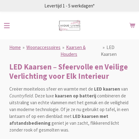
Levertijd 1 - 5 werkdagen*
Ga
direct
naar
de
hoofdinhoud
Home
»
Woonaccessoires
»
Kaarsen &
»
LED
Houders
Kaarsen
LED Kaarsen – Sfeervolle en Veilige
Verlichting voor Elk Interieur
Creëer moeiteloos sfeer en warmte met de
LED kaarsen
van
Countryfield
. Deze luxe
kaarsen op batterij
combineren de
uitstraling van echte vlammen met het gemak en de veiligheid
van moderne technologie. Of je ze nu gebruikt op tafel, in een
lantaarn of op een dienblad: met
LED kaarsen met
afstandsbediening
geniet je van zacht, flikkerend licht
zonder rook of gesmolten was.