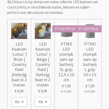
Bij
Chique Living
vind je een ruime collectie LED kaarsen van
Countryfield
, in verschillende maten, kleuren en stijlen –
perfect voor elk seizoen en interieur.
STUNTPRIJS
STUNTPRIJS
LED
LED
PTMD
PTMD
Kaarsen
Kaarsen
LED
LED
‘Lotus’ |
‘Lotus’ |
stompk
stompk
Bruin |
Beige |
aars op
aars op
Country
Country
batterij
batterij
field
field |
XL grijs
L grijs
|Verkrijg
Verkrijg
12,5 x 10
10 x 15
baar in 2
baar in 2
cm
cm
maten
maten
€ 7,99
€ 7,99
€ 9,99
€ 9,99
€ 17,99
€ 17,99