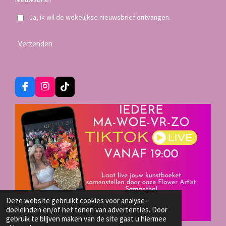
Ja, ik wil de wekelijkse nieuwsbrief ontvangen.
Verzenden
F
I
T
a
n
i
c
s
k
e
t
T
b
a
o
o
g
k
o
r
k
a
m
Deze website gebruikt cookies voor analyse-
doeleinden en/of het tonen van advertenties. Door
gebruik te blijven maken van de site gaat u hiermee