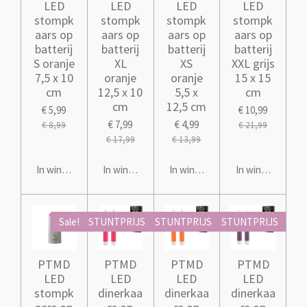
LED
LED
LED
LED
stompk
stompk
stompk
stompk
aars op
aars op
aars op
aars op
batterij
batterij
batterij
batterij
S oranje
XL
XS
XXL grijs
7,5 x 10
oranje
oranje
15 x 15
cm
12,5 x 10
5,5 x
cm
cm
12,5 cm
€ 5,99
€ 10,99
€ 7,99
€ 4,99
€ 8,99
€ 21,99
€ 17,99
€ 13,99
In winkelwagen
In winkelwagen
In winkelwagen
In winkelwagen
Sale!
STUNTPRIJS
STUNTPRIJS
STUNTPRIJS
PTMD
PTMD
PTMD
PTMD
LED
LED
LED
LED
stompk
dinerkaa
dinerkaa
dinerkaa