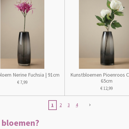
loem Nerine Fuchsia | 91cm
Kunstbloemen Pioenroos C
65cm
€ 7,99
€ 12,99
1
2
3
4
n bloemen?