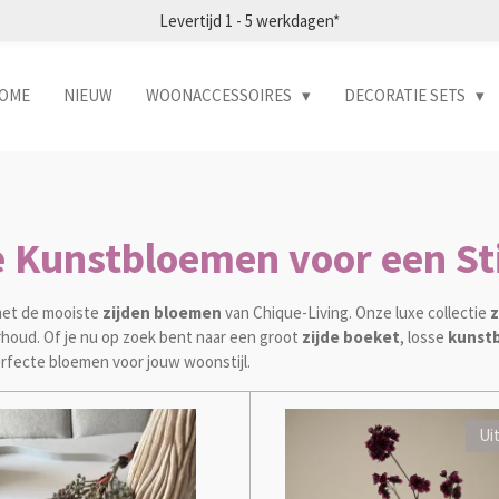
Levertijd 1 - 5 werkdagen*
OME
NIEUW
WOONACCESSOIRES
DECORATIE SETS
 Kunstbloemen voor een Stij
 met de mooiste
zijden bloemen
van Chique-Living. Onze luxe collectie
z
derhoud. Of je nu op zoek bent naar een groot
zijde boeket
, losse
kunst
perfecte bloemen voor jouw woonstijl.
Ui