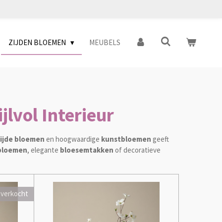
ZIJDEN BLOEMEN
MEUBELS
lvol Interieur
ijde bloemen
en hoogwaardige
kunstbloemen
geeft
bloemen
, elegante
bloesemtakken
of decoratieve
tverkocht