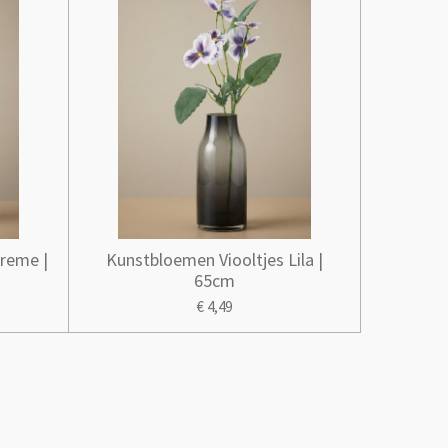
reme |
Kunstbloemen Viooltjes Lila |
65cm
€ 4,49