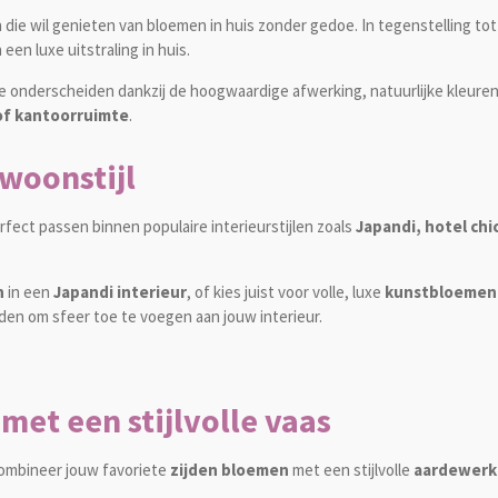
 die wil genieten van bloemen in huis zonder gedoe. In tegenstelling to
een luxe uitstraling in huis.
te onderscheiden dankzij de hoogwaardige afwerking, natuurlijke kleuren en
of kantoorruimte
.
woonstijl
rfect passen binnen populaire interieurstijlen zoals
Japandi, hotel chi
n
in een
Japandi interieur
, of kies juist voor volle, luxe
kunstbloemen
eden om sfeer toe te voegen aan jouw interieur.
et een stijlvolle vaas
Combineer jouw favoriete
zijden bloemen
met een stijlvolle
aardewerk