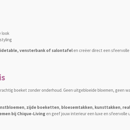
e look
styling
sidetable, vensterbank of salontafel
en creëer direct een sfeervolle 
is
n prachtig boeket zonder onderhoud. Geen uitgebloeide bloemen, geen 
nstbloemen
,
zijde boeketten
,
bloesemtakken
,
kunsttakken
,
rea
emen bij Chique-Living
en geef jouw interieur een luxe en sfeervolle u