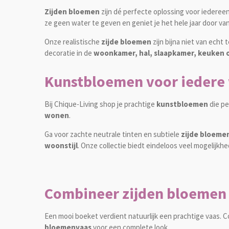
Zijden bloemen
zijn dé perfecte oplossing voor iedereen
ze geen water te geven en geniet je het hele jaar door van 
Onze realistische
zijde bloemen
zijn bijna niet van echt 
decoratie in de
woonkamer, hal, slaapkamer, keuken 
Kunstbloemen voor iedere 
Bij Chique-Living shop je prachtige
kunstbloemen
die pe
wonen
.
Ga voor zachte neutrale tinten en subtiele
zijde bloeme
woonstijl
. Onze collectie biedt eindeloos veel mogelijkh
Combineer zijden bloemen m
Een mooi boeket verdient natuurlijk een prachtige vaas. 
bloemenvaas
voor een complete look.