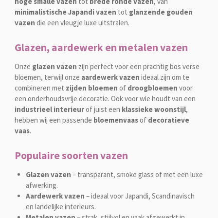
hoge smalle vazen
tot
brede ronde vazen
, van
minimalistische Japandi vazen
tot
glanzende gouden
vazen
die een vleugje luxe uitstralen.
Glazen, aardewerk en metalen vazen
Onze
glazen vazen
zijn perfect voor een prachtig bos verse
bloemen, terwijl onze
aardewerk vazen
ideaal zijn om te
combineren met
zijden bloemen
of
droogbloemen
voor
een onderhoudsvrije decoratie. Ook voor wie houdt van een
industrieel interieur
of juist een
klassieke woonstijl
,
hebben wij een passende
bloemenvaas
of
decoratieve
vaas
.
Populaire soorten vazen
Glazen vazen
– transparant, smoke glass of met een luxe
afwerking.
Aardewerk vazen
– ideaal voor Japandi, Scandinavisch
en landelijke interieurs.
Metalen vazen
– strak, stijlvol en vaak afgewerkt in