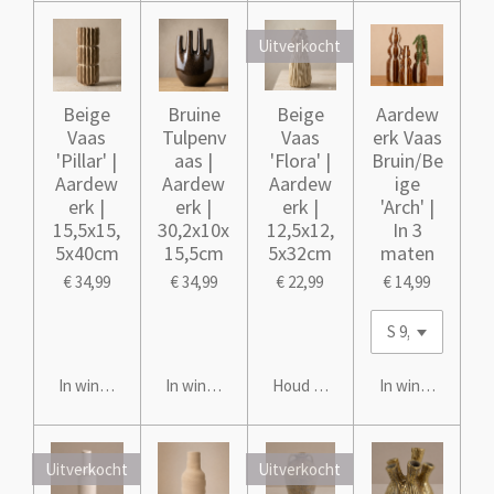
Uitverkocht
Beige
Bruine
Beige
Aardew
Vaas
Tulpenv
Vaas
erk Vaas
'Pillar' |
aas |
'Flora' |
Bruin/Be
Aardew
Aardew
Aardew
ige
erk |
erk |
erk |
'Arch' |
15,5x15,
30,2x10x
12,5x12,
In 3
5x40cm
15,5cm
5x32cm
maten
€ 34,99
€ 34,99
€ 22,99
€ 14,99
In winkelwagen
In winkelwagen
Houd mij op de hoogte
In winkelwagen
Uitverkocht
Uitverkocht