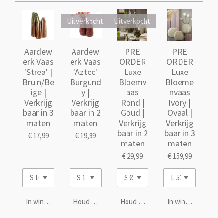
Uitverkocht
Uitverkocht
Aardew
Aardew
PRE
PRE
erk Vaas
erk Vaas
ORDER
ORDER
'Strea' |
'Aztec'
Luxe
Luxe
Bruin/Be
Burgund
Bloemv
Bloeme
ige |
y |
aas
nvaas
Verkrijg
Verkrijg
Rond |
Ivory |
baar in 3
baar in 2
Goud |
Ovaal |
maten
maten
Verkrijg
Verkrijg
baar in 2
baar in 3
€ 17,99
€ 19,99
maten
maten
€ 29,99
€ 159,99
In winkelwagen
Houd mij op de hoogte
Houd mij op de hoogte
In winkelwagen