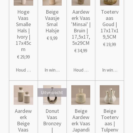
Hoge
Beige
Aardew
Toeterv
Vaas
Vaasje
erk Vaas
aas
Smalle
Smal
'Minsai' |
Goud |
Hals |
Halsje
Bruin |
17x17x1
Ivory |
17,5x17,
9,5CM
€ 9,99
17x45c
5x29CM
€ 19,99
m
€ 34,99
€ 29,99
Houd mij op de hoogte
In winkelwagen
Houd mij op de hoogte
In winkelwagen
Uitverkocht
Aardew
Donut
Beige
Beige
erk
Vaas
Aardew
Toeterv
Beige
Bronzey
erk Vaas
aas |
Vaas
|
Japandi
Tulpenv