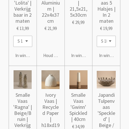
'Lolita' |
Aluminiu
|
aas 5
Verkrijg
m |
21,5x21,
Halsjes |
baar in 2
22x4x37
5x30cm
In 2
maten
cm
maten
€ 29,99
€ 13,99
€ 21,99
€ 19,99
In winkelwagen
Houd mij op de hoogte
In winkelwagen
In winkelwagen
Smalle
Ivory
Smalle
Japandi
Vaas
Vaas |
Vaas
Tulpenv
'Ragna' |
Recycle
'Gwinn'
aas
Beige/B
d Paper
Spickled
'Speckle
ruin |
|
| 40cm
d' |
Verkrijg
h18xd19
Beige /
€ 34,99