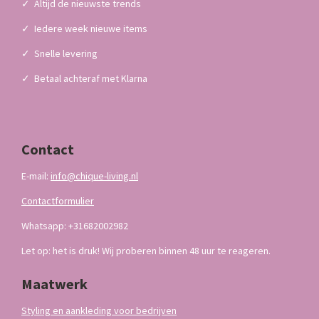
✓
Altijd de nieuwste trends
✓
Iedere week nieuwe items
✓
Snelle levering
✓
Betaal achteraf met Klarna
Contact
E-mail:
info@chique-living.nl
Contactformulier
Whatsapp: +31682002982
Let op: het is druk! Wij proberen binnen 48 uur te reageren.
Maatwerk
Styling en aankleding voor bedrijven