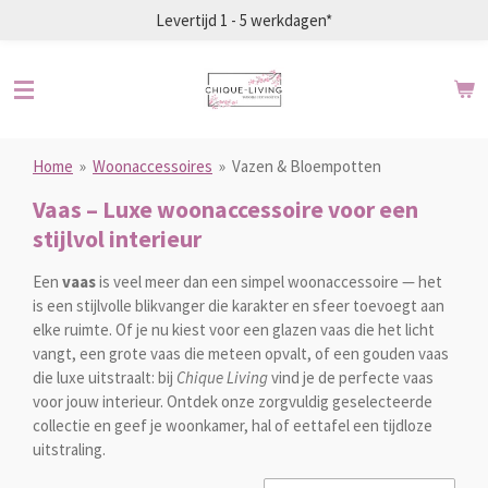
Levertijd 1 - 5 werkdagen*
Ga
direct
naar
de
hoofdinhoud
Home
»
Woonaccessoires
»
Vazen & Bloempotten
Vaas – Luxe woonaccessoire voor een
stijlvol interieur
Een
vaas
is veel meer dan een simpel woonaccessoire — het
is een stijlvolle blikvanger die karakter en sfeer toevoegt aan
elke ruimte. Of je nu kiest voor een glazen vaas die het licht
vangt, een grote vaas die meteen opvalt, of een gouden vaas
die luxe uitstraalt: bij
Chique Living
vind je de perfecte vaas
voor jouw interieur. Ontdek onze zorgvuldig geselecteerde
collectie en geef je woonkamer, hal of eettafel een tijdloze
uitstraling.