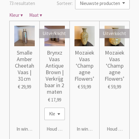
73 resultaten
Sorteer:
Kleur
▾
Maat
▾
Uitverkocht
Uitverkocht
Smalle
Brynxz
Mozaiek
Mozaiek
Amber
Vaas
Vaas
Vaas
Cheetah
Antique
‘Champ
‘Champ
Vaas |
Brown |
agne
agne
31cm
Verkrijg
Flowers’
Flowers’
baar in 2
€ 29,99
€ 59,99
€ 59,99
maten
€ 17,99
In winkelwagen
Houd mij op de hoogte
In winkelwagen
Houd mij op de 