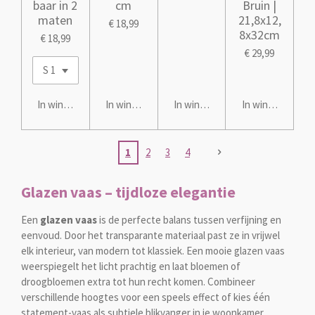
baar in 2
cm
Bruin |
maten
21,8x12,
€ 18,99
8x32cm
€ 18,99
€ 29,99
In winkelwagen
In winkelwagen
In winkelwagen
In winkelwagen
1
2
3
4
Glazen vaas – tijdloze elegantie
Een
glazen vaas
is de perfecte balans tussen verfijning en
eenvoud. Door het transparante materiaal past ze in vrijwel
elk interieur, van modern tot klassiek. Een mooie glazen vaas
weerspiegelt het licht prachtig en laat bloemen of
droogbloemen extra tot hun recht komen. Combineer
verschillende hoogtes voor een speels effect of kies één
statement-vaas als subtiele blikvanger in je woonkamer.