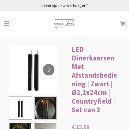
Levertijd 1 - 5 werkdagen*
Ga
direct
naar
de
hoofdinhoud
LED
Dinerkaarsen
Met
Afstandsbedie
ning | Zwart |
Ø2,2x24cm |
Countryfield |
Set van 2
€ 15,99