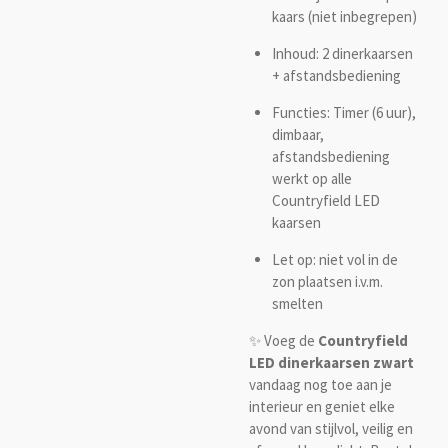
kaars (niet inbegrepen)
Inhoud: 2 dinerkaarsen
+ afstandsbediening
Functies: Timer (6 uur),
dimbaar,
afstandsbediening
werkt op alle
Countryfield LED
kaarsen
Let op: niet vol in de
zon plaatsen i.v.m.
smelten
✨ Voeg de
Countryfield
LED dinerkaarsen zwart
vandaag nog toe aan je
interieur en geniet elke
avond van stijlvol, veilig en