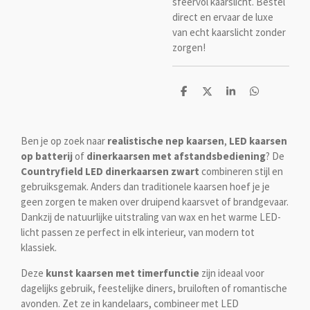
sfeervol kaarslicht. Bestel
direct en ervaar de luxe
van echt kaarslicht zonder
zorgen!
D
D
S
D
e
e
h
e
l
e
a
l
e
l
r
e
n
e
n
Ben je op zoek naar
realistische nep kaarsen
,
LED kaarsen
op batterij
of
dinerkaarsen met afstandsbediening
? De
Countryfield LED dinerkaarsen zwart
combineren stijl en
gebruiksgemak. Anders dan traditionele kaarsen hoef je je
geen zorgen te maken over druipend kaarsvet of brandgevaar.
Dankzij de natuurlijke uitstraling van wax en het warme LED-
licht passen ze perfect in elk interieur, van modern tot
klassiek.
Deze
kunst kaarsen met timerfunctie
zijn ideaal voor
dagelijks gebruik, feestelijke diners, bruiloften of romantische
avonden. Zet ze in kandelaars, combineer met LED