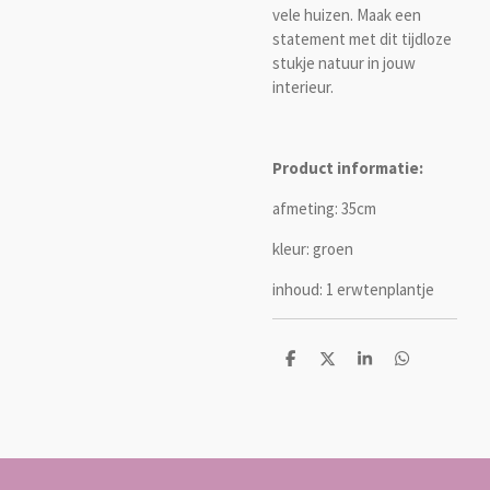
vele huizen. Maak een
statement met dit tijdloze
stukje natuur in jouw
interieur.
Product informatie:
afmeting: 35cm
kleur: groen
inhoud: 1 erwtenplantje
D
D
S
D
e
e
h
e
l
e
a
l
e
l
r
e
n
e
n