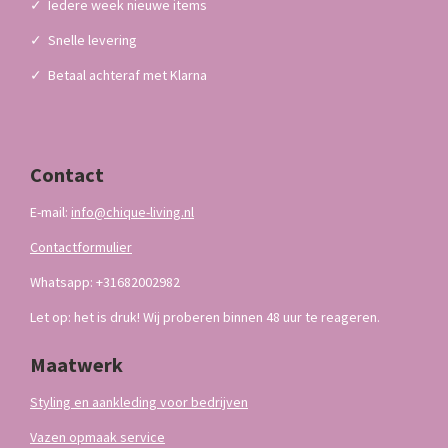
✓
Iedere week nieuwe items
✓
Snelle levering
✓
Betaal achteraf met Klarna
Contact
E-mail:
info@chique-living.nl
Contactformulier
Whatsapp: +31682002982
Let op: het is druk! Wij proberen binnen 48 uur te reageren.
Maatwerk
Styling en aankleding voor bedrijven
Vazen opmaak service