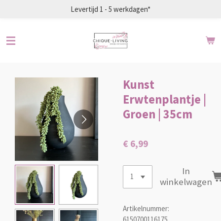
Levertijd 1 - 5 werkdagen*
Ga
direct
naar
de
hoofdinhoud
Kunst
Erwtenplantje |
Groen | 35cm
€ 6,99
In
winkelwagen
Artikelnummer:
6150700116175