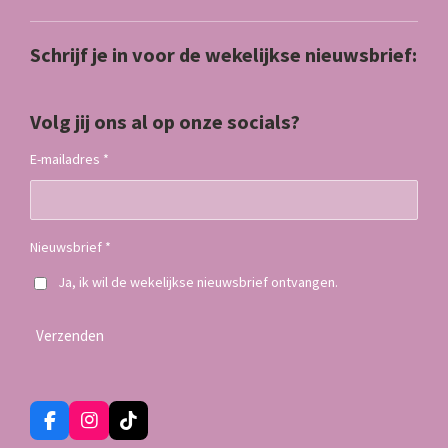
Schrijf je in voor de wekelijkse nieuwsbrief:
Volg jij ons al op onze socials?
E-mailadres *
Nieuwsbrief *
Ja, ik wil de wekelijkse nieuwsbrief ontvangen.
Verzenden
F
I
T
a
n
i