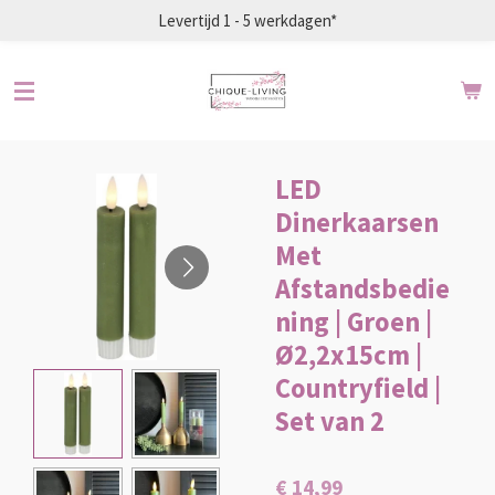
Levertijd 1 - 5 werkdagen*
Ga
direct
naar
de
hoofdinhoud
LED
Dinerkaarsen
Met
Afstandsbedie
ning | Groen |
Ø2,2x15cm |
Countryfield |
Set van 2
€ 14,99