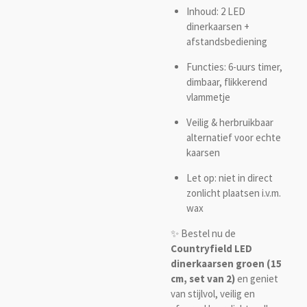
Inhoud: 2 LED
dinerkaarsen +
afstandsbediening
Functies: 6-uurs timer,
dimbaar, flikkerend
vlammetje
Veilig & herbruikbaar
alternatief voor echte
kaarsen
Let op: niet in direct
zonlicht plaatsen i.v.m.
wax
✨ Bestel nu de
Countryfield LED
dinerkaarsen groen (15
cm, set van 2)
en geniet
van stijlvol, veilig en