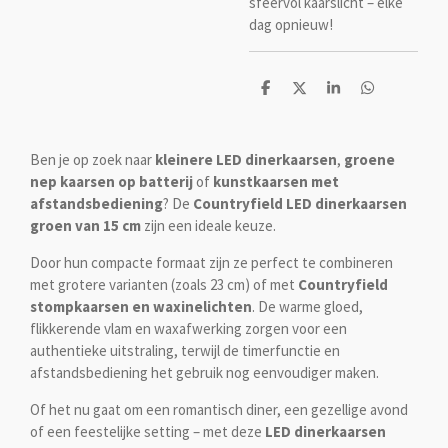
sfeervol kaarslicht – elke
dag opnieuw!
D
D
S
D
e
e
h
e
l
e
a
l
e
l
r
e
n
e
n
Ben je op zoek naar
kleinere LED dinerkaarsen
,
groene
nep kaarsen op batterij
of
kunstkaarsen met
afstandsbediening
? De
Countryfield LED dinerkaarsen
groen van 15 cm
zijn een ideale keuze.
Door hun compacte formaat zijn ze perfect te combineren
met grotere varianten (zoals 23 cm) of met
Countryfield
stompkaarsen en waxinelichten
. De warme gloed,
flikkerende vlam en waxafwerking zorgen voor een
authentieke uitstraling, terwijl de timerfunctie en
afstandsbediening het gebruik nog eenvoudiger maken.
Of het nu gaat om een romantisch diner, een gezellige avond
of een feestelijke setting – met deze
LED dinerkaarsen