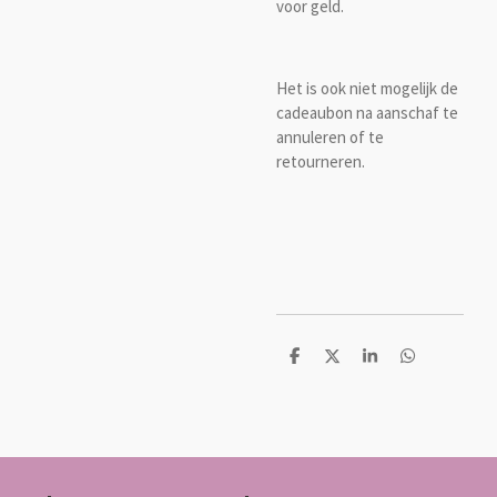
voor geld.
Het is ook niet mogelijk de
cadeaubon na aanschaf te
annuleren of te
retourneren.
D
D
S
D
e
e
h
e
l
e
a
l
e
l
r
e
n
e
n