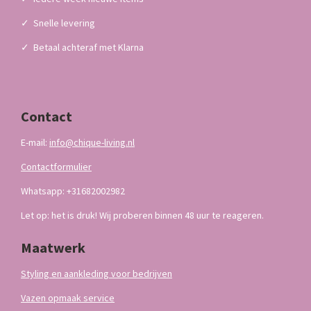
✓
Snelle levering
✓
Betaal achteraf met Klarna
Contact
E-mail:
info@chique-living.nl
Contactformulier
Whatsapp: +31682002982
Let op: het is druk! Wij proberen binnen 48 uur te reageren.
Maatwerk
Styling en aankleding voor bedrijven
Vazen opmaak service