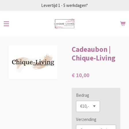
Levertijd 1 - 5 werkdagen*
Ga
direct
naar
de
hoofdinhoud
Cadeaubon |
Chique-Living
€ 10,00
Bedrag
Verzending