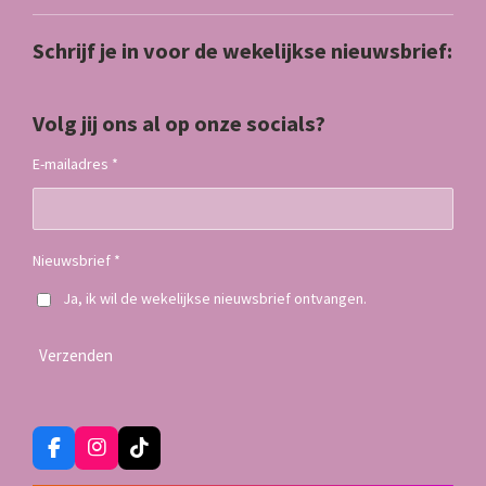
Schrijf je in voor de wekelijkse nieuwsbrief:
Volg jij ons al op onze socials?
E-mailadres *
Nieuwsbrief *
Ja, ik wil de wekelijkse nieuwsbrief ontvangen.
Verzenden
F
I
T
a
n
i