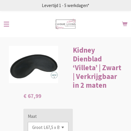
Levertijd 1 - 5 werkdagen*
Ga
direct
naar
de
hoofdinhoud
Kidney
Dienblad
‘Villeta’ | Zwart
| Verkrijgbaar
in 2 maten
€ 67,99
Maat