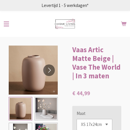
Levertijd 1 - 5 werkdagen*
Ga
direct
naar
de
hoofdinhoud
Vaas Artic
Matte Beige |
Vase The World
| In 3 maten
€ 44,99
Maat