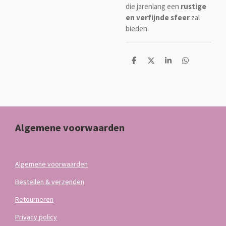
die jarenlang een
rustige
en verfijnde sfeer
zal
bieden.
D
D
S
D
e
e
h
e
l
e
a
l
e
l
r
e
n
e
n
Algemene voorwaarden
Algemene voorwaarden
Bestellen & verzenden
Retourneren
Privacy policy