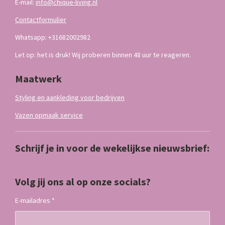
E-mail:
info@chique-living.nl
Contactformulier
Whatsapp: +31682002982
Let op: het is druk! Wij proberen binnen 48 uur te reageren.
Maatwerk
Styling en aankleding voor bedrijven
Vazen opmaak service
Schrijf je in voor de wekelijkse nieuwsbrief:
Volg jij ons al op onze socials?
E-mailadres *