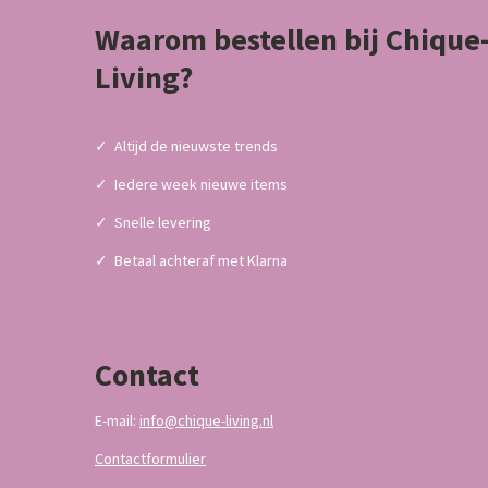
Waarom bestellen bij Chique
Living?
✓
Altijd de nieuwste trends
✓
Iedere week nieuwe items
✓
Snelle levering
✓
Betaal achteraf met Klarna
Contact
E-mail:
info@chique-living.nl
Contactformulier