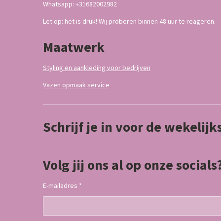
Whatsapp: +31682002982
Let op: het is druk! Wij proberen binnen 48 uur te reageren.
Maatwerk
Styling en aankleding voor bedrijven
Vazen opmaak service
Schrijf je in voor de wekelij
Volg jij ons al op onze socials
E-mailadres *