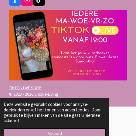
F
I
T
a
n
i
c
s
k
e
t
T
b
a
o
o
g
k
o
r
k
a
m
TIKTOK LIVE SHOP
© 2023 - 2026 Chique-Living
Deze website gebruikt cookies voor analyse-
doeleinden en/of het tonen van advertenties. Door
gebruik te blijven maken van de site gaat u hiermee
akkoord.
Akkoord