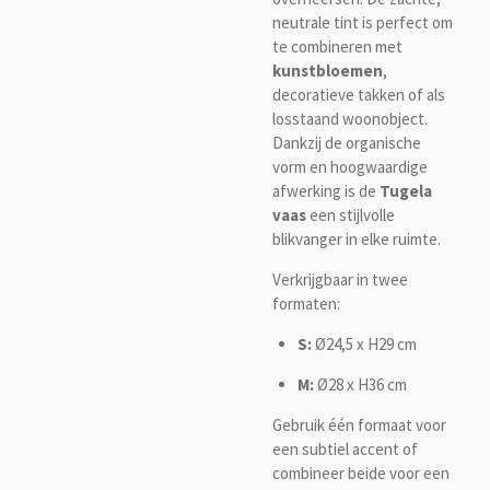
neutrale tint is perfect om
te combineren met
kunstbloemen
,
decoratieve takken of als
losstaand woonobject.
Dankzij de organische
vorm en hoogwaardige
afwerking is de
Tugela
vaas
een stijlvolle
blikvanger in elke ruimte.
Verkrijgbaar in twee
formaten:
S:
Ø24,5 x H29 cm
M:
Ø28 x H36 cm
Gebruik één formaat voor
een subtiel accent of
combineer beide voor een