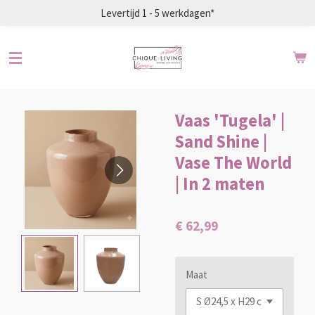
Levertijd 1 - 5 werkdagen*
Ga
direct
naar
de
hoofdinhoud
Vaas 'Tugela' |
Sand Shine |
Vase The World
| In 2 maten
€ 62,99
Maat