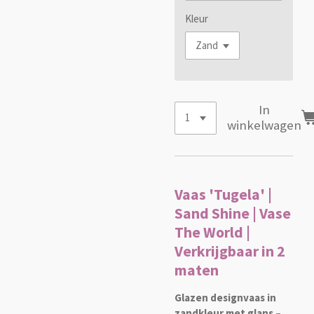
Kleur
In
winkelwagen
Vaas 'Tugela' |
Sand Shine | Vase
The World |
Verkrijgbaar in 2
maten
Glazen designvaas in
zandkleur met glans –