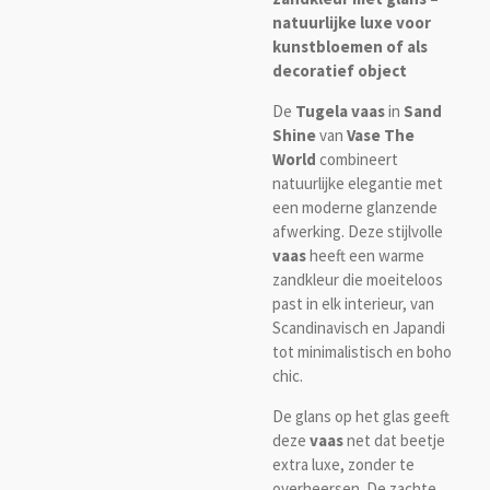
natuurlijke luxe voor
kunstbloemen of als
decoratief object
De
Tugela vaas
in
Sand
Shine
van
Vase The
World
combineert
natuurlijke elegantie met
een moderne glanzende
afwerking. Deze stijlvolle
vaas
heeft een warme
zandkleur die moeiteloos
past in elk interieur, van
Scandinavisch en Japandi
tot minimalistisch en boho
chic.
De glans op het glas geeft
deze
vaas
net dat beetje
extra luxe, zonder te
overheersen. De zachte,