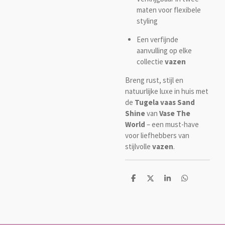
maten voor flexibele
styling
Een verfijnde
aanvulling op elke
collectie
vazen
Breng rust, stijl en
natuurlijke luxe in huis met
de
Tugela vaas Sand
Shine
van
Vase The
World
– een must-have
voor liefhebbers van
stijlvolle
vazen
.
D
D
S
D
e
e
h
e
l
e
a
l
e
l
r
e
n
e
n