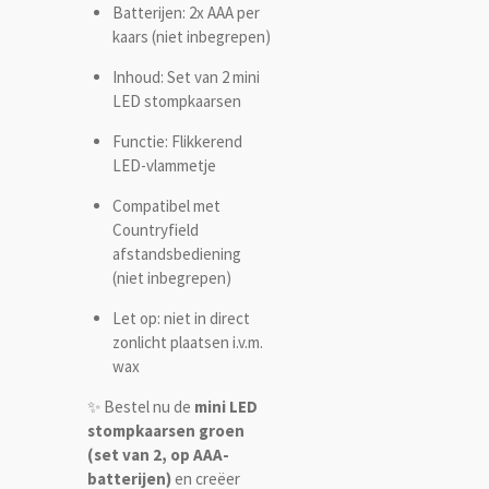
Batterijen: 2x AAA per
kaars (niet inbegrepen)
Inhoud: Set van 2 mini
LED stompkaarsen
Functie: Flikkerend
LED-vlammetje
Compatibel met
Countryfield
afstandsbediening
(niet inbegrepen)
Let op: niet in direct
zonlicht plaatsen i.v.m.
wax
✨ Bestel nu de
mini LED
stompkaarsen groen
(set van 2, op AAA-
batterijen)
en creëer