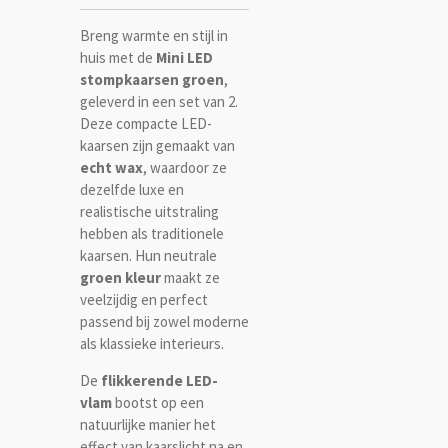
Breng warmte en stijl in
huis met de
Mini LED
stompkaarsen groen
,
geleverd in een set van 2.
Deze compacte LED-
kaarsen zijn gemaakt van
echt wax
, waardoor ze
dezelfde luxe en
realistische uitstraling
hebben als traditionele
kaarsen. Hun neutrale
groen kleur
maakt ze
veelzijdig en perfect
passend bij zowel moderne
als klassieke interieurs.
De
flikkerende LED-
vlam
bootst op een
natuurlijke manier het
effect van kaarslicht na en