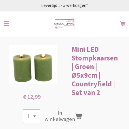
Levertijd 1 - 5 werkdagen*
Ga
direct
naar
de
hoofdinhoud
Mini LED
Stompkaarsen
| Groen |
Ø5x9cm |
Countryfield |
Set van 2
€ 12,99
In
winkelwagen