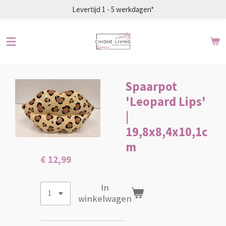
Levertijd 1 - 5 werkdagen*
Ga
direct
naar
de
hoofdinhoud
Spaarpot
'Leopard Lips'
|
19,8x8,4x10,1c
m
€ 12,99
In
winkelwagen