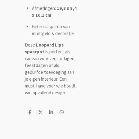
Afmetingen:
19,8 x 8,4
x 10,1 cm
Gebruik: sparen van
muntgeld & decoratie
Deze
Leopard Lips
spaarpot
is perfect als
cadeau voor verjaardagen,
feestdagen of als
gedurfde toevoeging aan
je eigen interieur. Een
must-have voor wie houdt
van opvallend design.
D
D
S
D
e
e
h
e
l
e
a
l
e
l
r
e
n
e
n