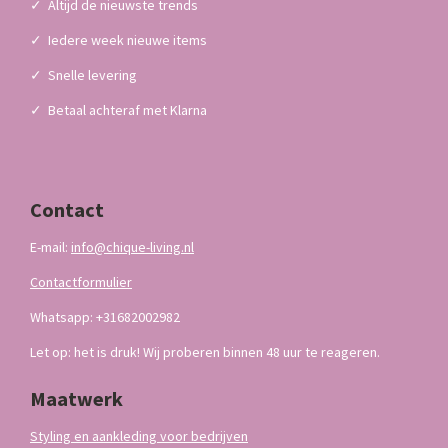
✓
Altijd de nieuwste trends
✓
Iedere week nieuwe items
✓
Snelle levering
✓
Betaal achteraf met Klarna
Contact
E-mail:
info@chique-living.nl
Contactformulier
Whatsapp: +31682002982
Let op: het is druk! Wij proberen binnen 48 uur te reageren.
Maatwerk
Styling en aankleding voor bedrijven