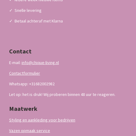
✓
Snelle levering
✓
Betaal achteraf met Klarna
Contact
E-mail:
info@chique-living.nl
Contactformulier
Whatsapp: +31682002982
Let op: het is druk! Wij proberen binnen 48 uur te reageren.
Maatwerk
Styling en aankleding voor bedrijven
Vazen opmaak service