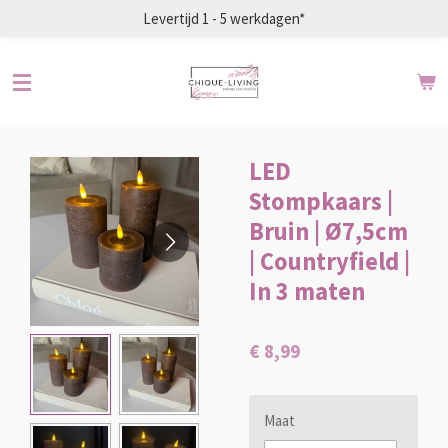
Levertijd 1 - 5 werkdagen*
Ga
direct
naar
de
hoofdinhoud
LED
Stompkaars |
Bruin | Ø7,5cm
| Countryfield |
In 3 maten
€ 8,99
Maat