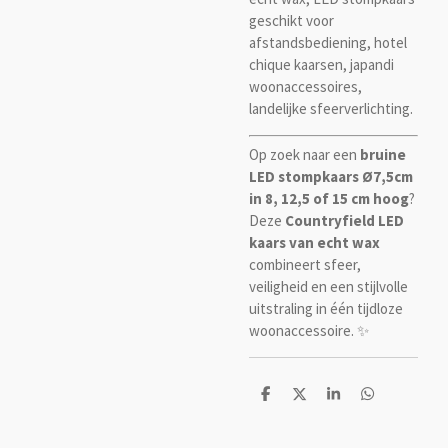
geschikt voor
afstandsbediening, hotel
chique kaarsen, japandi
woonaccessoires,
landelijke sfeerverlichting.
Op zoek naar een
bruine
LED stompkaars Ø7,5cm
in 8, 12,5 of 15 cm hoog
?
Deze
Countryfield LED
kaars van echt wax
combineert sfeer,
veiligheid en een stijlvolle
uitstraling in één tijdloze
woonaccessoire. ✨
D
D
S
D
e
e
h
e
l
e
a
l
e
l
r
e