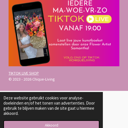
c
s
k
e
t
T
b
a
o
o
g
k
o
r
k
a
m
TIKTOK LIVE SHOP
© 2023 - 2026 Chique-Living
Deze website gebruikt cookies voor analyse-
doeleinden en/of het tonen van advertenties. Door
gebruik te blijven maken van de site gaat u hiermee
akkoord.
Akkoord