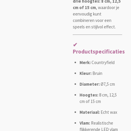
drie hoogtes: 8 cm, 12,5
cm of 15 cm
, waardoor je
eenvoudig kunt
combineren voor een
speels en stijlvol effect.
✔
Productspecificaties
Merk:
Countryfield
Kleur:
Bruin
Diameter:
Ø7,5 cm
Hoogtes:
8 cm, 12,5
cm of 15 cm
Materiaal:
Echt wax
Vlam:
Realistische
flikkerende LED vlam