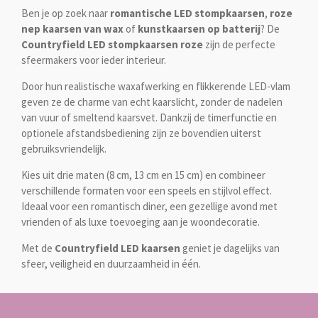
n
e
n
Ben je op zoek naar
romantische LED stompkaarsen
,
roze
nep kaarsen van wax
of
kunstkaarsen op batterij
? De
Countryfield LED stompkaarsen roze
zijn de perfecte
sfeermakers voor ieder interieur.
Door hun realistische waxafwerking en flikkerende LED-vlam
geven ze de charme van echt kaarslicht, zonder de nadelen
van vuur of smeltend kaarsvet. Dankzij de timerfunctie en
optionele afstandsbediening zijn ze bovendien uiterst
gebruiksvriendelijk.
Kies uit drie maten (8 cm, 13 cm en 15 cm) en combineer
verschillende formaten voor een speels en stijlvol effect.
Ideaal voor een romantisch diner, een gezellige avond met
vrienden of als luxe toevoeging aan je woondecoratie.
Met de
Countryfield LED kaarsen
geniet je dagelijks van
sfeer, veiligheid en duurzaamheid in één.