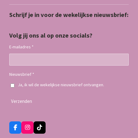
Schrijf je in voor de wekelijkse nieuwsbrief:
Volg jij ons al op onze socials?
E-mailadres *
Nieuwsbrief *
Ja, ik wil de wekelijkse nieuwsbrief ontvangen.
Verzenden
F
I
T
a
n
i