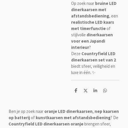
Op zoek naar
bruine LED
dinerkaarsen met
afstandsbediening
, een
realistische LED kaars
met timerfunctie
of
stijlvolle
dinerkaarsen
voor een Japandi
interieur
?
Deze
Countryfield LED
dinerkaarsen set van 2
biedt sfeer, veiligheid en
luxe in één. ✨
D
D
S
D
e
e
h
e
l
e
a
l
e
l
r
e
n
e
n
Ben je op zoek naar
oranje LED dinerkaarsen
,
nep kaarsen
op batterij
of
kunstkaarsen met afstandsbediening
? De
Countryfield LED dinerkaarsen oranje
brengen sfeer,