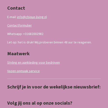
Contact
E-mail:
info@chique-living.nl
Contactformulier
Whatsapp: +31682002982
Let op: het is druk! Wij proberen binnen 48 uur te reageren.
Maatwerk
Styling en aankleding voor bedrijven
Vazen opmaak service
Schrijf je in voor de wekelijkse nieuwsbrief:
Volg jij ons al op onze socials?