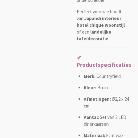
onderscheiden.
Perfect voor wie houdt
van
Japandi interieur
,
hotel chique woonstijl
of een
landelijke
tafeldecoratie
.
✔
Productspecificaties
Merk:
Countryfield
Kleur:
Bruin
Afmetingen:
Ø2,2 x 24
cm
Aantal:
Set van 2 LED
dinerkaarsen
Materiaal:
Echt wax