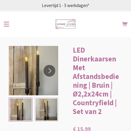
Levertijd 1 - 5 werkdagen*
Ga
direct
naar
de
hoofdinhoud
LED
Dinerkaarsen
Met
Afstandsbedie
ning | Bruin |
Ø2,2x24cm |
Countryfield |
Set van 2
€ 15,99