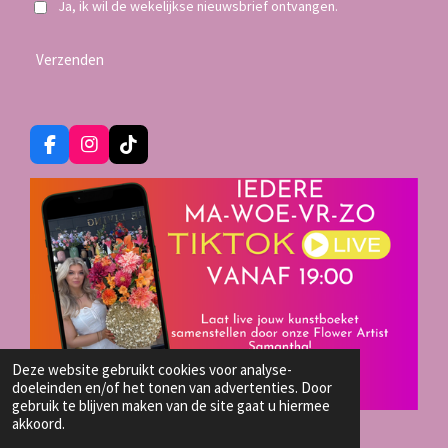
Ja, ik wil de wekelijkse nieuwsbrief ontvangen.
Verzenden
F
I
T
a
n
i
c
s
k
e
t
T
b
a
o
o
g
k
o
r
k
a
m
Deze website gebruikt cookies voor analyse-
doeleinden en/of het tonen van advertenties. Door
gebruik te blijven maken van de site gaat u hiermee
akkoord.
TIKTOK LIVE SHOP