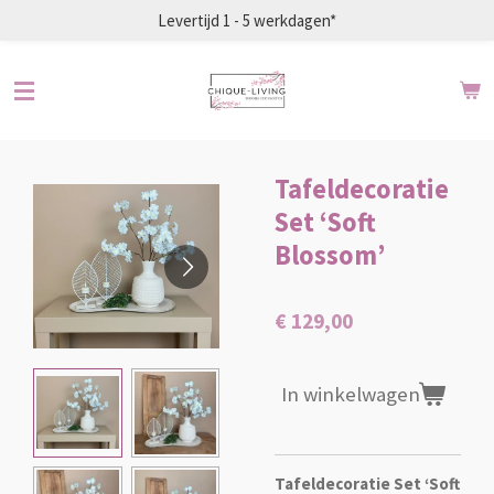
Levertijd 1 - 5 werkdagen*
Ga
direct
naar
de
hoofdinhoud
Tafeldecoratie
Set ‘Soft
Blossom’
€ 129,00
In winkelwagen
Tafeldecoratie Set ‘Soft