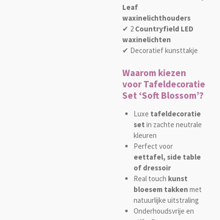
Leaf
waxinelichthouders
✔ 2
Countryfield LED
waxinelichten
✔ Decoratief kunsttakje
Waarom kiezen
voor Tafeldecoratie
Set ‘Soft Blossom’?
Luxe
tafeldecoratie
set
in zachte neutrale
kleuren
Perfect voor
eettafel, side table
of dressoir
Real touch
kunst
bloesem takken
met
natuurlijke uitstraling
Onderhoudsvrije en