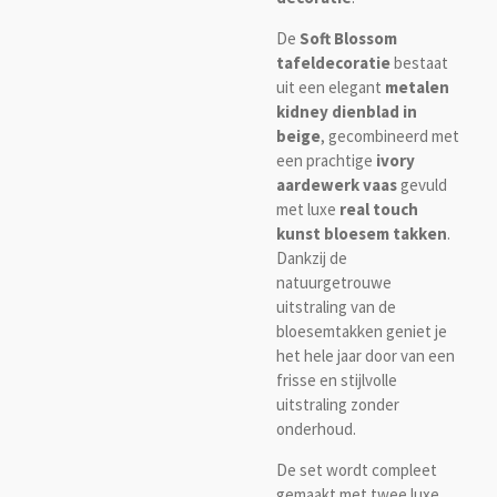
De
Soft Blossom
tafeldecoratie
bestaat
uit een elegant
metalen
kidney dienblad in
beige
, gecombineerd met
een prachtige
ivory
aardewerk vaas
gevuld
met luxe
real touch
kunst bloesem takken
.
Dankzij de
natuurgetrouwe
uitstraling van de
bloesemtakken geniet je
het hele jaar door van een
frisse en stijlvolle
uitstraling zonder
onderhoud.
De set wordt compleet
gemaakt met twee luxe