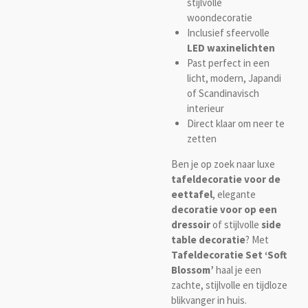
stijlvolle
woondecoratie
Inclusief sfeervolle
LED waxinelichten
Past perfect in een
licht, modern, Japandi
of Scandinavisch
interieur
Direct klaar om neer te
zetten
Ben je op zoek naar luxe
tafeldecoratie voor de
eettafel
, elegante
decoratie voor op een
dressoir
of stijlvolle
side
table decoratie
? Met
Tafeldecoratie Set ‘Soft
Blossom’
haal je een
zachte, stijlvolle en tijdloze
blikvanger in huis.