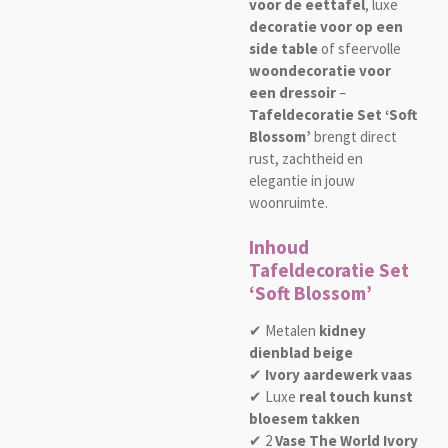
voor de eettafel
, luxe
decoratie voor op een
side table
of sfeervolle
woondecoratie voor
een dressoir
–
Tafeldecoratie Set ‘Soft
Blossom’
brengt direct
rust, zachtheid en
elegantie in jouw
woonruimte.
Inhoud
Tafeldecoratie Set
‘Soft Blossom’
✔ Metalen
kidney
dienblad beige
✔
Ivory aardewerk vaas
✔ Luxe
real touch kunst
bloesem takken
✔ 2
Vase The World Ivory