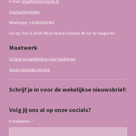
E-mail:
info@chique-living.nl
Contactformulier
Whatsapp: +31682002982
Let op: het is druk! Wij proberen binnen 48 uur te reageren.
Maatwerk
Styling en aankleding voor bedrijven
Vazen opmaak service
Schrijf je in voor de wekelijkse nieuwsbrief:
Volg jij ons al op onze socials?
E-mailadres *