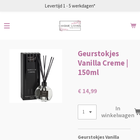
Levertijd 1 - 5 werkdagen*
Ga
direct
naar
de
hoofdinhoud
Geurstokjes
Vanilla Creme |
150ml
€ 14,99
In
winkelwagen
Geurstokjes Vanilla