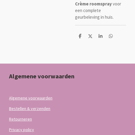
Crème roomspray
voor
een complete
geurbeleving in huis.
D
D
S
D
e
e
h
e
l
e
a
l
e
l
r
e
n
e
n
Algemene voorwaarden
Algemene voorwaarden
Bestellen & verzenden
Retourneren
Privacy policy