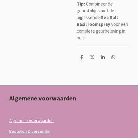
Tip:
Combineer de
geurstokjes met de
bijpassende
Sea Salt
Basil roomspray
voor een
complete geurbeleving in
huis.
D
D
S
D
e
e
h
e
l
e
a
l
e
l
r
e
n
e
n
Algemene voorwaarden
Algemene voorwaarden
Bestellen & verzenden