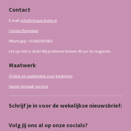
Contact
E-mail:
info@chique-living.nl
Contactformulier
Whatsapp: +31682002982
Let op: het is druk! Wij proberen binnen 48 uur te reageren.
Maatwerk
Styling en aankleding voor bedrijven
Vazen opmaak service
Schrijf je in voor de wekelijkse nieuwsbrief:
Volg jij ons al op onze socials?