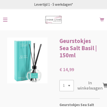
Levertijd 1 - 5 werkdagen*
Ga
direct
naar
de
hoofdinhoud
Geurstokjes
Sea Salt Basil |
150ml
€ 14,99
In
winkelwagen
Geurstokjes Sea Salt