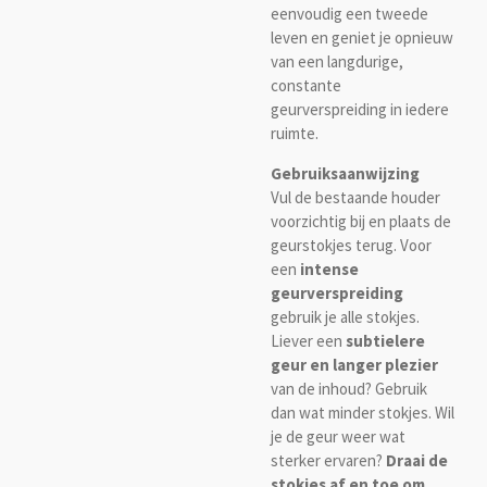
eenvoudig een tweede
leven en geniet je opnieuw
van een langdurige,
constante
geurverspreiding in iedere
ruimte.
Gebruiksaanwijzing
Vul de bestaande houder
voorzichtig bij en plaats de
geurstokjes terug. Voor
een
intense
geurverspreiding
gebruik je alle stokjes.
Liever een
subtielere
geur en langer plezier
van de inhoud? Gebruik
dan wat minder stokjes. Wil
je de geur weer wat
sterker ervaren?
Draai de
stokjes af en toe om