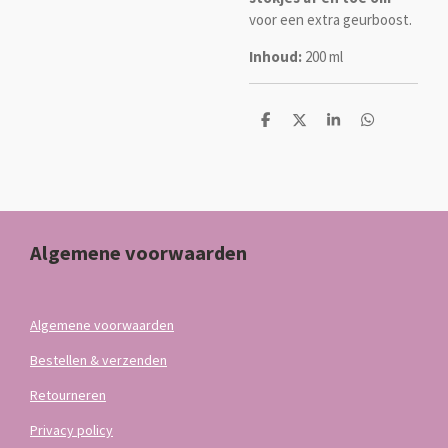
voor een extra geurboost.
Inhoud:
200 ml
D
D
S
D
e
e
h
e
l
e
a
l
e
l
r
e
n
e
n
Algemene voorwaarden
Algemene voorwaarden
Bestellen & verzenden
Retourneren
Privacy policy