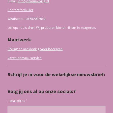
E-mail:
info@chique-living.nl
Contactformulier
Whatsapp: +31682002982
Let op: het is druk! Wij proberen binnen 48 uur te reageren.
Maatwerk
Styling en aankleding voor bedrijven
Vazen opmaak service
Schrijf je in voor de wekelijkse nieuwsbrief:
Volg jij ons al op onze socials?
E-mailadres *