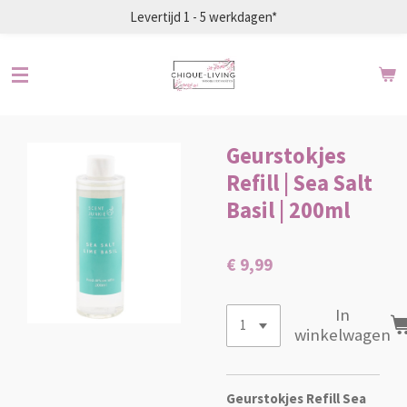
Levertijd 1 - 5 werkdagen*
Ga
direct
naar
de
hoofdinhoud
Geurstokjes
Refill | Sea Salt
Basil | 200ml
€ 9,99
In
winkelwagen
Geurstokjes Refill Sea