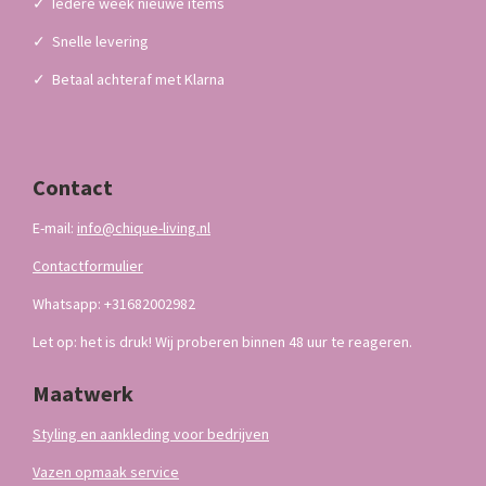
✓
Iedere week nieuwe items
✓
Snelle levering
✓
Betaal achteraf met Klarna
Contact
E-mail:
info@chique-living.nl
Contactformulier
Whatsapp: +31682002982
Let op: het is druk! Wij proberen binnen 48 uur te reageren.
Maatwerk
Styling en aankleding voor bedrijven
Vazen opmaak service