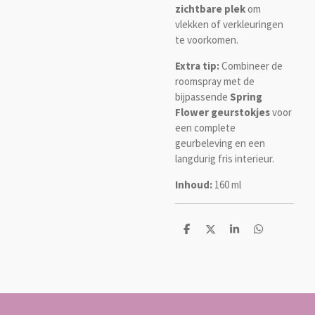
zichtbare plek
om
vlekken of verkleuringen
te voorkomen.
Extra tip:
Combineer de
roomspray met de
bijpassende
Spring
Flower geurstokjes
voor
een complete
geurbeleving en een
langdurig fris interieur.
Inhoud:
160 ml
D
D
S
D
e
e
h
e
l
e
a
l
e
l
r
e
n
e
n