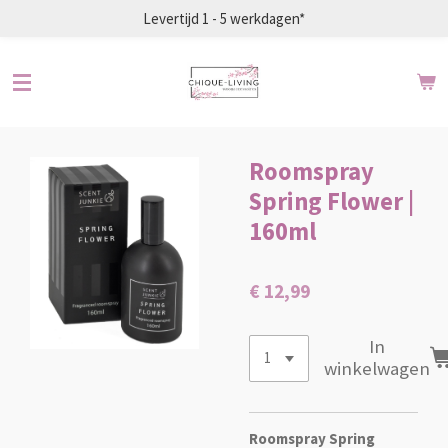
Levertijd 1 - 5 werkdagen*
Ga
direct
naar
de
hoofdinhoud
Roomspray
Spring Flower |
160ml
€ 12,99
In
winkelwagen
Roomspray Spring