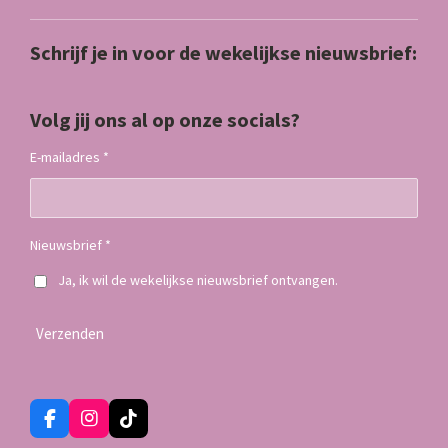
Schrijf je in voor de wekelijkse nieuwsbrief:
Volg jij ons al op onze socials?
E-mailadres *
Nieuwsbrief *
Ja, ik wil de wekelijkse nieuwsbrief ontvangen.
Verzenden
F
I
T
a
n
i