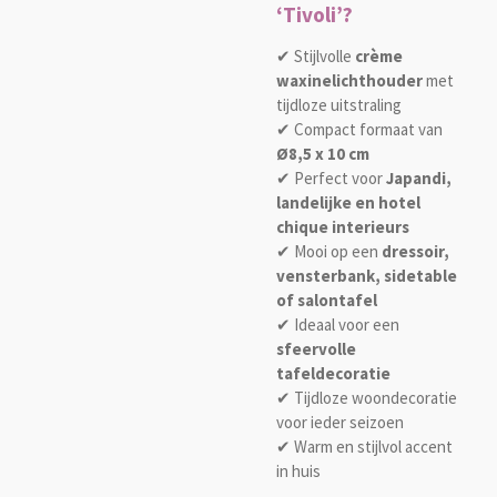
‘Tivoli’?
✔ Stijlvolle
crème
waxinelichthouder
met
tijdloze uitstraling
✔ Compact formaat van
Ø8,5 x 10 cm
✔ Perfect voor
Japandi,
landelijke en hotel
chique interieurs
✔ Mooi op een
dressoir,
vensterbank, sidetable
of salontafel
✔ Ideaal voor een
sfeervolle
tafeldecoratie
✔ Tijdloze woondecoratie
voor ieder seizoen
✔ Warm en stijlvol accent
in huis