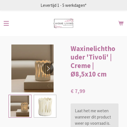
Levertijd 1 - 5 werkdagen*
Ga
direct
naar
de
hoofdinhoud
Waxinelichtho
uder 'Tivoli' |
Creme |
Ø8,5x10 cm
€ 7,99
Laat het me weten
wanneer dit product
weer op voorraad is.