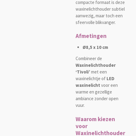
compacte formaat is deze
waxinelichthouder subtiel
aanwezig, maar toch een
sfeervolle blikvanger.
Afmetingen
Ø8,5 x 10 cm
Combineer de
Waxinelichthouder
‘Tivoli’
met een
waxinelichtje of
LED
waxinelicht
voor een
warme en gezellige
ambiance zonder open
vuur.
Waarom kiezen
voor
Waxinelichthouder