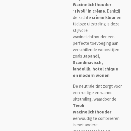
Waxinelichthouder
‘Tivoli’ in crème
. Dankzij
de zachte
crème kleur
en
tijdloze uitstraling is deze
stijlvolle
waxinelichthouder een
perfecte toevoeging aan
verschillende woonstijlen
zoals
Japandi,
Scandinavisch,
landelijk, hotel chique
en modern wonen
.
De neutrale tint zorgt voor
een rustige en warme
uitstraling, waardoor de
Tivoli
waxinelichthouder
eenvoudig te combineren
is met andere