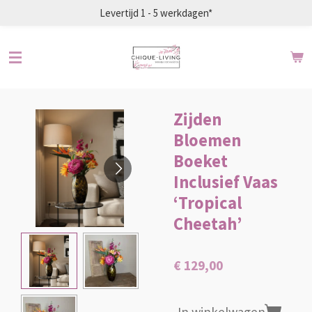
Levertijd 1 - 5 werkdagen*
Ga
direct
naar
de
hoofdinhoud
Zijden
Bloemen
Boeket
Inclusief Vaas
‘Tropical
Cheetah’
€ 129,00
In winkelwagen