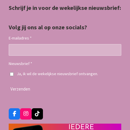
Schrijf je in voor de wekelijkse nieuwsbrief:
Volg jij ons al op onze socials?
E-mailadres *
Nieuwsbrief *
Ja, ik wil de wekelijkse nieuwsbrief ontvangen.
Verzenden
F
I
T
a
n
i
c
s
k