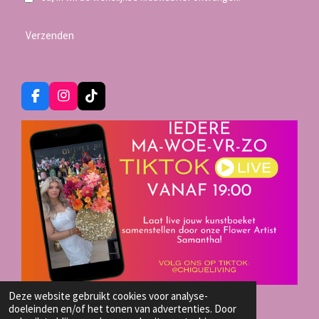
Verzenden
F
I
T
a
n
i
c
s
k
e
t
T
b
a
o
o
g
k
o
r
k
a
m
Deze website gebruikt cookies voor analyse-
TIKTOK LIVE SHOP
doeleinden en/of het tonen van advertenties. Door
© 2023 - 2026 Chique-Living