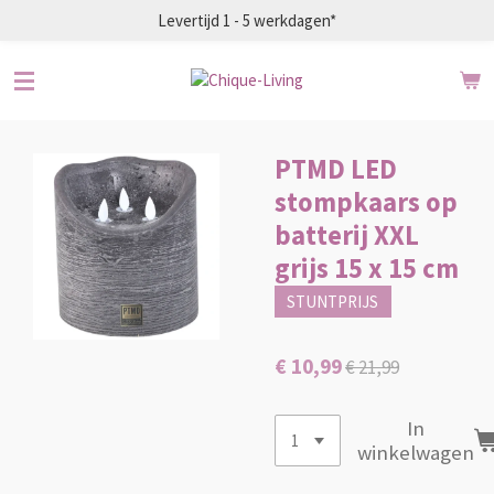
Levertijd 1 - 5 werkdagen*
Ga
direct
naar
de
hoofdinhoud
PTMD LED
stompkaars op
batterij XXL
grijs 15 x 15 cm
STUNTPRIJS
€ 10,99
€ 21,99
In
winkelwagen