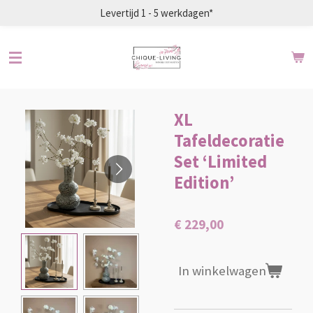
Levertijd 1 - 5 werkdagen*
Ga
direct
naar
de
hoofdinhoud
XL
Tafeldecoratie
Set ‘Limited
Edition’
€ 229,00
In winkelwagen