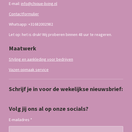
E-mail:
info@chique-living.nl
Contactformulier
Whatsapp: +31682002982
Let op: het is druk! Wij proberen binnen 48 uur te reageren.
Maatwerk
Styling en aankleding voor bedrijven
Vazen opmaak service
Schrijf je in voor de wekelijkse nieuwsbrief:
Volg jij ons al op onze socials?
E-mailadres *