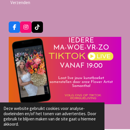
Verzenden
F
I
T
a
n
i
c
s
k
e
t
T
b
a
o
o
g
k
o
r
k
a
m
Deze website gebruikt cookies voor analyse-
TIKTOK LIVE SHOP
doeleinden en/of het tonen van advertenties. Door
© 2023 - 2026 Chique-Living
gebruik te blijven maken van de site gaat u hiermee
akkoord.