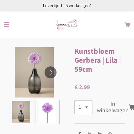
Levertijd 1 - 5 werkdagen*
Ga
direct
naar
de
hoofdinhoud
Kunstbloem
Gerbera | Lila |
59cm
€ 2,99
In
winkelwagen