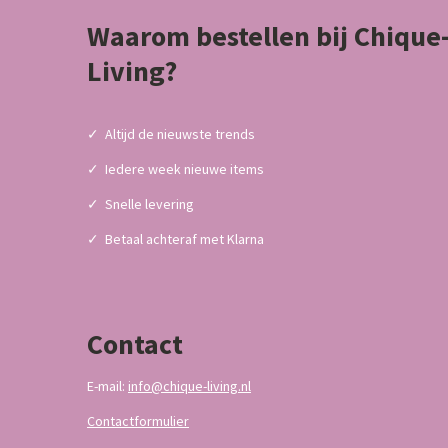
Waarom bestellen bij Chique
Living?
✓
Altijd de nieuwste trends
✓
Iedere week nieuwe items
✓
Snelle levering
✓
Betaal achteraf met Klarna
Contact
E-mail:
info@chique-living.nl
Contactformulier