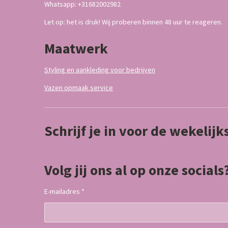
Whatsapp: +31682002982
Let op: het is druk! Wij proberen binnen 48 uur te reageren.
Maatwerk
Styling en aankleding voor bedrijven
Vazen opmaak service
Schrijf je in voor de wekelij
Volg jij ons al op onze socials
E-mailadres *