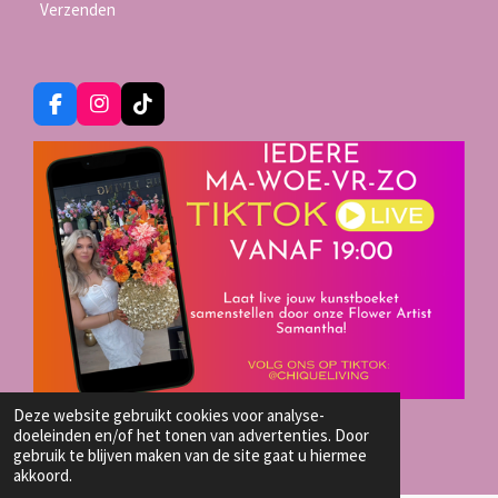
Verzenden
F
I
T
a
n
i
c
s
k
e
t
T
b
a
o
o
g
k
o
r
k
a
m
Deze website gebruikt cookies voor analyse-
TIKTOK LIVE SHOP
doeleinden en/of het tonen van advertenties. Door
© 2023 - 2026 Chique-Living
gebruik te blijven maken van de site gaat u hiermee
akkoord.