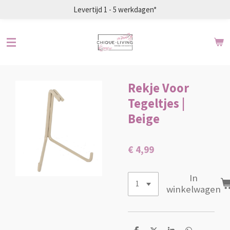
Levertijd 1 - 5 werkdagen*
Ga
direct
naar
de
hoofdinhoud
Rekje Voor
Tegeltjes |
Beige
€ 4,99
In
winkelwagen