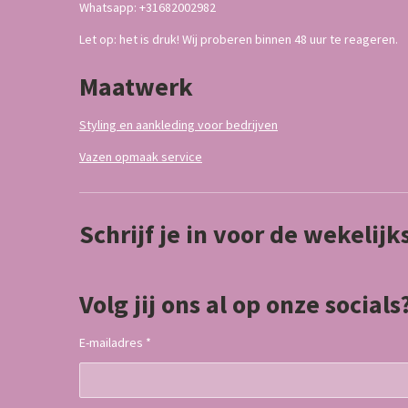
Whatsapp: +31682002982
Let op: het is druk! Wij proberen binnen 48 uur te reageren.
Maatwerk
Styling en aankleding voor bedrijven
Vazen opmaak service
Schrijf je in voor de wekelij
Volg jij ons al op onze socials
E-mailadres *