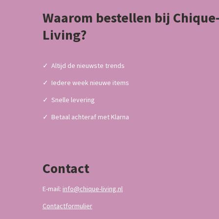
Waarom bestellen bij Chique
Living?
✓
Altijd de nieuwste trends
✓
Iedere week nieuwe items
✓
Snelle levering
✓
Betaal achteraf met Klarna
Contact
E-mail:
info@chique-living.nl
Contactformulier