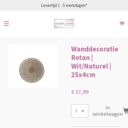
Levertijd 1 - 5 werkdagen*
Ga
direct
naar
de
hoofdinhoud
Wanddecoratie
Rotan |
Wit/Naturel |
25x4cm
€ 17,99
In
winkelwagen