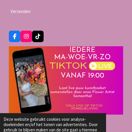
Verzenden
F
I
T
a
n
i
c
s
k
e
t
T
b
a
o
o
g
k
o
r
k
a
m
Deze website gebruikt cookies voor analyse-
TIKTOK LIVE SHOP
doeleinden en/of het tonen van advertenties. Door
© 2023 - 2026 Chique-Living
gebruik te blijven maken van de site gaat u hiermee