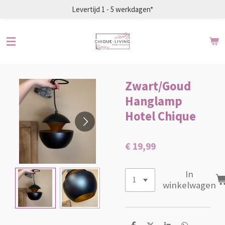
Levertijd 1 - 5 werkdagen*
Ga
direct
naar
de
hoofdinhoud
Zwart/Goud
Hanglamp
Hotel Chique
€ 19,99
In
winkelwagen