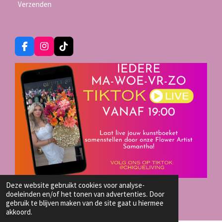
Verzenden
F
I
T
a
n
i
c
s
k
e
t
T
b
a
o
o
g
k
o
r
k
a
m
Deze website gebruikt cookies voor analyse-
TIKTOK LIVE SHOP
doeleinden en/of het tonen van advertenties. Door
© 2023 - 2026 Chique-Living
gebruik te blijven maken van de site gaat u hiermee
akkoord.