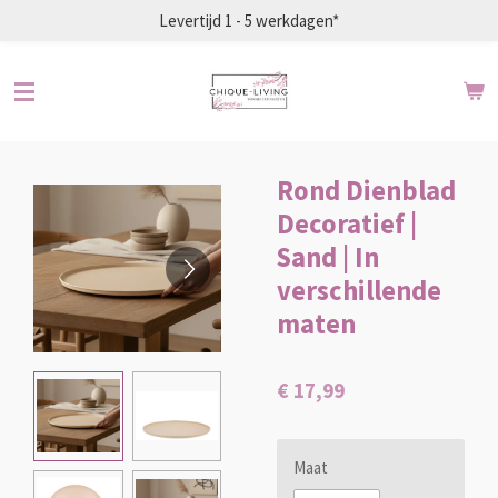
Levertijd 1 - 5 werkdagen*
Ga
direct
naar
de
hoofdinhoud
Rond Dienblad
Decoratief |
Sand | In
verschillende
maten
€ 17,99
Maat