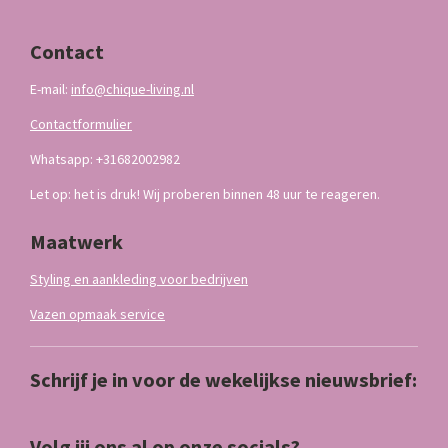
Contact
E-mail:
info@chique-living.nl
Contactformulier
Whatsapp: +31682002982
Let op: het is druk! Wij proberen binnen 48 uur te reageren.
Maatwerk
Styling en aankleding voor bedrijven
Vazen opmaak service
Schrijf je in voor de wekelijkse nieuwsbrief:
Volg jij ons al op onze socials?