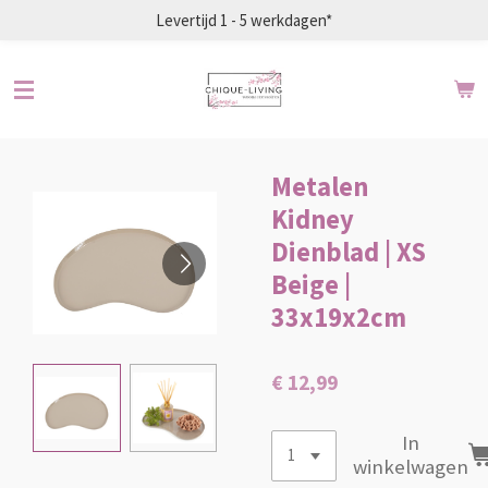
Levertijd 1 - 5 werkdagen*
Ga
direct
naar
de
hoofdinhoud
Metalen
Kidney
Dienblad | XS
Beige |
33x19x2cm
€ 12,99
In
winkelwagen