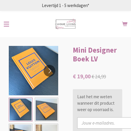
Levertijd 1 - 5 werkdagen*
Ga
direct
naar
de
hoofdinhoud
Mini Designer
Boek LV
€ 19,00
€ 24,99
Laat het me weten
wanneer dit product
weer op voorraad is.