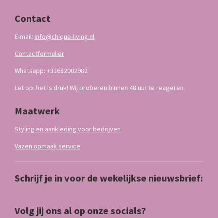
Contact
E-mail:
info@chique-living.nl
Contactformulier
Whatsapp: +31682002982
Let op: het is druk! Wij proberen binnen 48 uur te reageren.
Maatwerk
Styling en aankleding voor bedrijven
Vazen opmaak service
Schrijf je in voor de wekelijkse nieuwsbrief:
Volg jij ons al op onze socials?